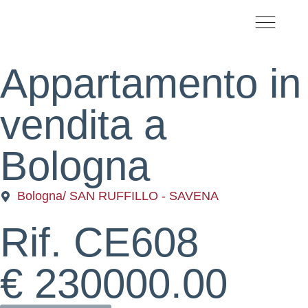
CHI SIAMO
LAVORA CON NO
Appartamento
in
vendita
a
Bologna
Bologna
/ SAN RUFFILLO - SAVENA
Rif. CE608
€ 230000.00