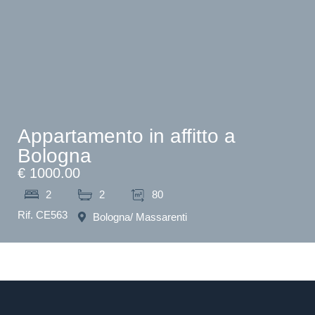
Appartamento in affitto a
Bologna
€ 1000.00
2
2
80
Rif. CE563
Bologna
/ Massarenti