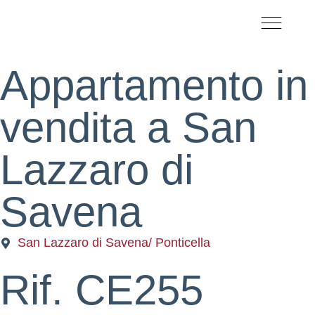
CHI SIAMO
LAVORA CON NO
Appartamento
in
vendita
a
San
Lazzaro
di
Savena
San Lazzaro di Savena
/ Ponticella
Rif. CE255