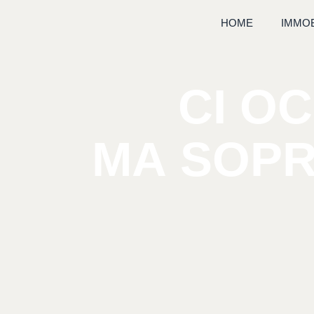
contenuto
HOME
IMMOB
CI
OC
MA
SOPR