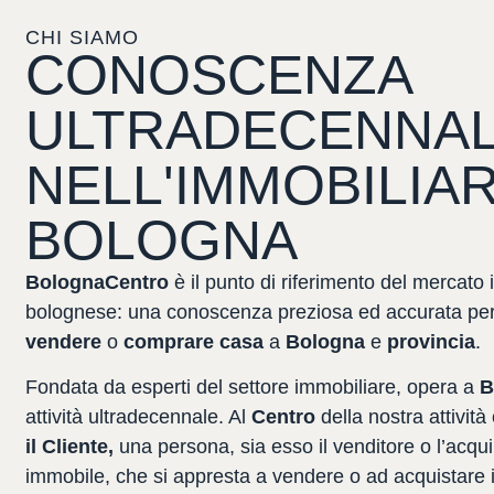
CHI SIAMO
CONOSCENZA
ULTRADECENNA
NELL'IMMOBILIA
BOLOGNA
BolognaCentro
è
il
punto
di
riferimento
del
mercato
bolognese:
una
conoscenza
preziosa
ed
accurata
pe
vendere
o
comprare
casa
a
Bologna
e
provincia
.
Fondata
da
esperti
del
settore
immobiliare,
opera
a
B
attività
ultradecennale.
Al
Centro
della
nostra
attività
il
Cliente,
una
persona,
sia
esso
il
venditore
o
l’acqu
immobile,
che
si
appresta
a
vendere
o
ad
acquistare