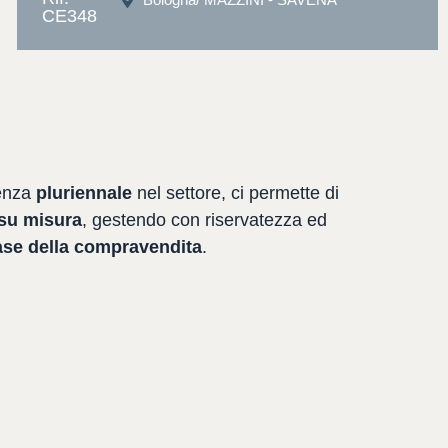
CE348
enza
pluriennale
nel
settore,
ci
permette
di
su
misura
,
gestendo
con
riservatezza
ed
ase
della
compravendita
.