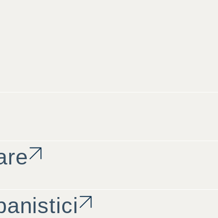
are
banistici