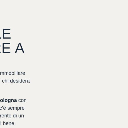
LE
RE
A
immobiliare
r
chi
desidera
ologna
con
c’è
sempre
irente
di
un
il
bene