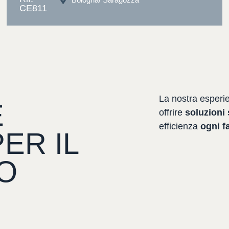
CE811
La
nostra
esperi
E
offrire
soluzioni
efficienza
ogni
f
PER
IL
O