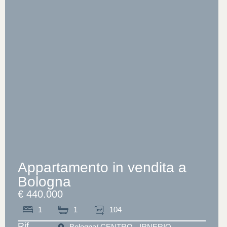
Appartamento in vendita a
Bologna
€ 440.000
1
1
104
Rif.
Bologna
/ CENTRO - IRNERIO