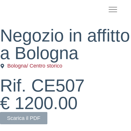
CHI SIAMO
LAVORA CON NO
Negozio
in
affitto
a
Bologna
Bologna
/ Centro storico
Rif. CE507
€ 1200.00
Scarica il PDF